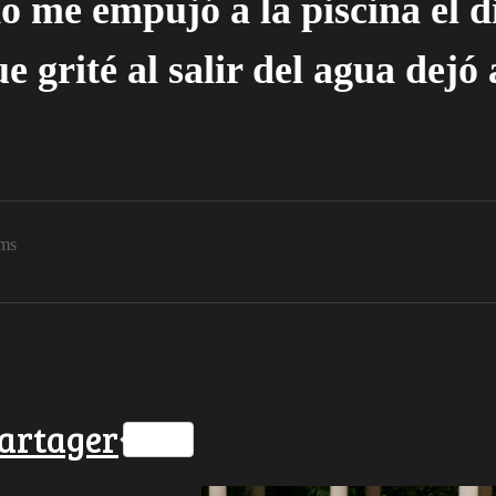
o me empujó a la piscina el 
e grité al salir del agua dejó 
lms
ok
ter
hatsApp
artager