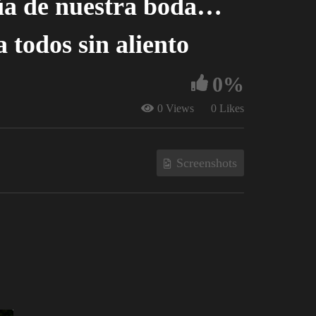
día de nuestra boda…
a todos sin aliento
0%
0 Views
0 Likes
Screenshots