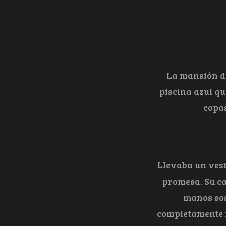
La mansión de
piscina azul qu
copas
Llevaba un vest
promesa. Su ca
manos sos
completamente f