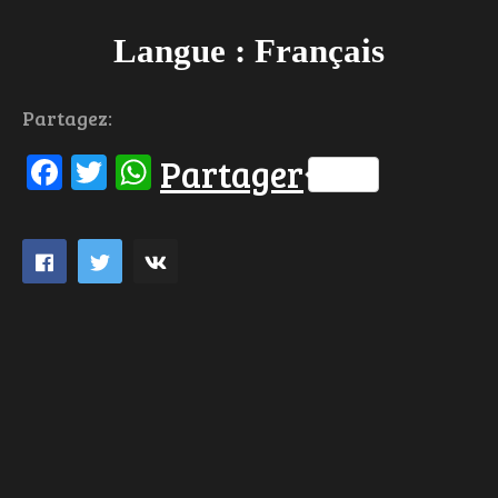
Langue : Français
Partagez:
Facebook
Twitter
WhatsApp
Partager