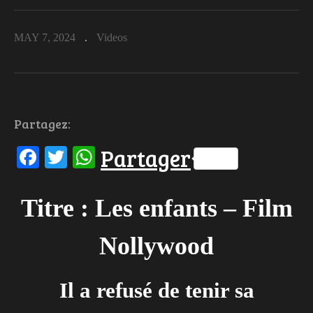
MAY 7, 2024
Videos
Partagez:
Facebook
Twitter
WhatsApp
Partager
Titre : Les enfants – Film
Nollywood
Il a refusé de tenir sa