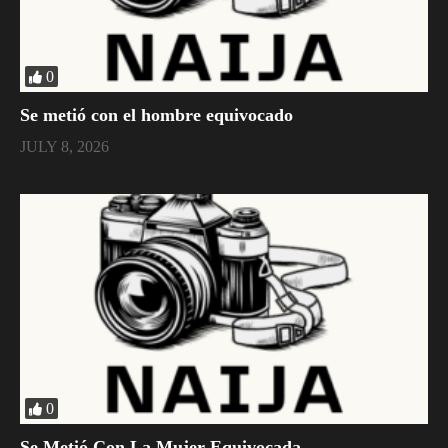
0
Se metió con el hombre equivocado
JULY 8, 2026
0
Se Metió Con La Mujer Equivocada